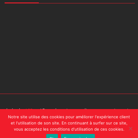
design by
A2Com
| En naviguant sur ce site, vous acceptez notre
Notre site utilise des cookies pour améliorer l'expérience client
politique de confidentialité.
et l'utilisation de son site. En continuant à surfer sur ce site,
vous acceptez les conditions d'utilisation de ces cookies.