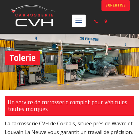
EXPERTISE
T
o
g
g
Tolerie
l
e
n
a
v
i
Un service de carrosserie complet pour véhicules
toutes marques
g
a
La carrosserie CVH de Corbais, située près de Wavre et
t
Louvain La Neuve vous garantit un travail de précision.
i