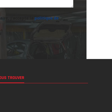
ire, j'accepte la
politique de
OUS TROUVER