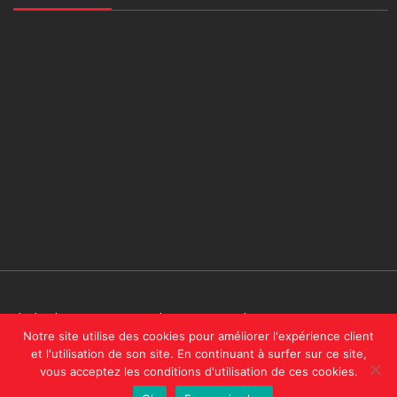
design by
A2Com
| En naviguant sur ce site, vous acceptez notre
Notre site utilise des cookies pour améliorer l'expérience client
politique de confidentialité.
et l'utilisation de son site. En continuant à surfer sur ce site,
vous acceptez les conditions d'utilisation de ces cookies.