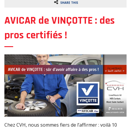
SHARE THIS
o
n
AVICAR de VINÇOTTE : des
pros certifiés !
Chez CVH, nous sommes fiers de l’affirmer : voilà 10