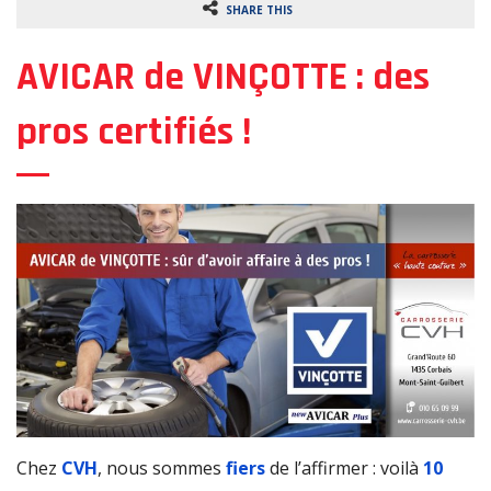
SHARE THIS
o
n
AVICAR de VINÇOTTE : des
pros certifiés !
Chez
CVH
, nous sommes
fiers
de l’affirmer : voilà
10