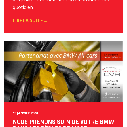
quotidien.
READ
MORE
15 JANVIER 2020
NOUS PRENONS SOIN DE VOTRE BMW