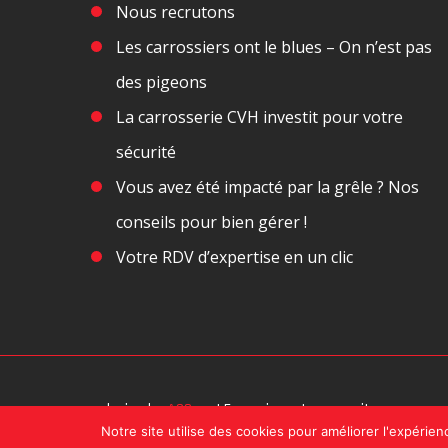
Nous recrutons
Les carrossiers ont le blues – On n’est pas
des pigeons
La carrosserie CVH investit pour votre
sécurité
Vous avez été impacté par la grêle ? Nos
conseils pour bien gérer !
Votre RDV d’expertise en un clic
design by
A2Com
| En naviguant sur ce site, vous ac
Notre site utilise des cookies pour améliorer l'expérienc
confidentialité.