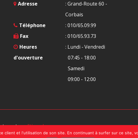
Adresse
: Grand-Route 60 -
Corbais
Téléphone
: 010/65.09.99
Fax
: 010/65.93.73
Heures
: Lundi ‐ Vendredi
d'ouverture
07:45 ‐ 18:00
Samedi
09:00 ‐ 12:00
ceptez notre
politique de
e client et l'utilisation de son site. En continuant à surfer sur ce site, 